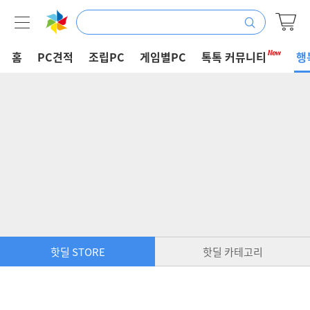
홈
PC견적
조립PC
게임별PC
톡톡 커뮤니티
행
핫딜 STORE
핫딜 카테고리