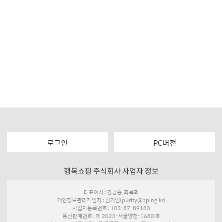
로그인
PC버전
행복쇼핑 주식회사 사업자 정보
대표이사 : 강공승, 좌옥희
개인정보관리책임자 : 김기범(purity@pping.kr)
사업자등록번호 : 105-87-89183
통신판매번호 : 제 2023-서울양천-1680 호